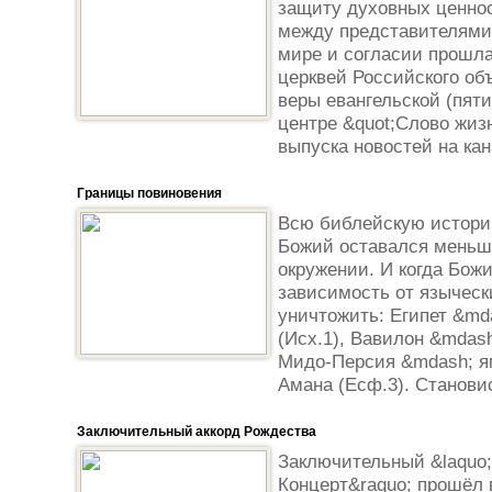
защиту духовных ценно
между представителями
мире и согласии прошла
церквей Российского об
веры евангельской (пят
центре &quot;Слово жиз
выпуска новостей на кан
Границы повиновения
Всю библейскую историю
Божий оставался меньш
окружении. И когда Бож
зависимость от языческ
уничтожить: Египет &md
(Исх.1), Вавилон &mdash
Мидо-Персия &mdash; ям
Амана (Есф.3). Становис
Заключительный аккорд Рождества
Заключительный &laquo
Концерт&raquo; прошёл 