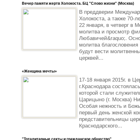
Вечер памяти жертв Холокоста. БЦ "Слово жизни" (Москва)
В преддверии Междунар
Холокоста, а также 70-
22 января, в четверг в 
молитва и просмотр фил
Любавичей&raquo;. Осн
молитва благословения 
будут вести молитвенны
церквей...
«Женщина мечты»
17-18 января 2015г. в Ц
г.Краснодара состоялас
которой стали служител
Царицыно (г. Москва) Н
Особая нежность и Божь
первый день женской к
представительницы церк
Краснодарского...
"Тоталитарные секты и гражданское общество"