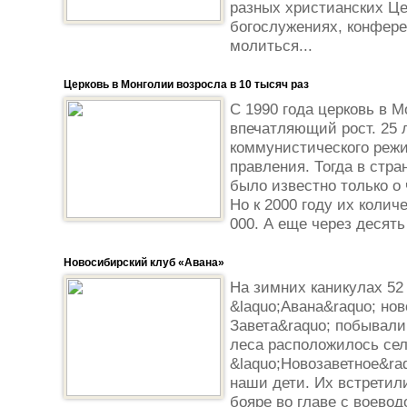
разных христианских Це
богослужениях, конферен
молиться...
Церковь в Монголии возросла в 10 тысяч раз
С 1990 года церковь в 
впечатляющий рост. 25 
коммунистического реж
правления. Тогда в стра
было известно только о
Но к 2000 году их колич
000. А еще через десять
Новосибирский клуб «Авана»
На зимних каникулах 52
&laquo;Авана&raquo; но
Завета&raquo; побывали
леса расположилось сел
&laquo;Новозаветное&raq
наши дети. Их встретил
бояре во главе с воевод