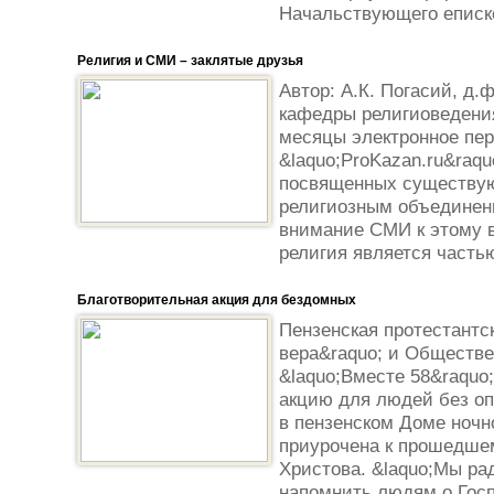
Начальствующего еписко
Религия и СМИ – заклятые друзья
Автор: А.К. Погасий, д.ф
кафедры религиоведен
месяцы электронное пе
&laquo;РroKazan.ru&raqu
посвященных существу
религиозным объединени
внимание СМИ к этому в
религия является частью
Благотворительная акция для бездомных
Пензенская протестантс
вера&raquo; и Обществе
&laquo;Вместе 58&raquo
акцию для людей без оп
в пензенском Доме ночн
приурочена к прошедше
Христова. &laquo;Мы ра
напомнить людям о Госпо