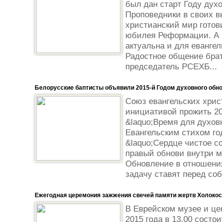
был дан старт Году дух
Проповедники в своих в
христианский мир готови
юбилея Реформации. А 
актуальна и для евангел
Радостное общение брат
председатель РСЕХБ...
Белорусские баптисты объявили 2015-й Годом духовного обн
Союз евангельских хрис
инициативой прожить 20
&laquo;Время для духов
Евангельским стихом го
&laquo;Сердце чистое со
правый обнови внутри ме
Обновление в отношения
задачу ставят перед соб
Ежегодная церемония зажжения свечей памяти жертв Холокос
В Еврейском музее и це
2015 года в 13.00 состо