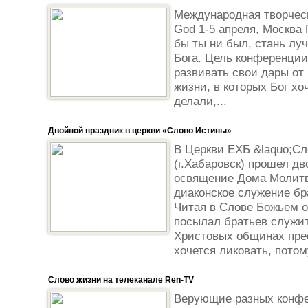
Международная творческ
God 1-5 апреля, Москва
бы ты ни был, стань лу
Бога. Цель конференции 
развивать свои дары от
жизни, в которых Бог хо
делали,...
Двойной праздник в церкви «Слово Истины»
В Церкви ЕХБ &laquo;Сл
(г.Хабаровск) прошел дв
освящение Дома Молитв
диаконское служение бр
Читая в Слове Божьем о
посылал братьев служит
Христовых общинах прес
хочется ликовать, потому
Слово жизни на телеканале Ren-TV
Верующие разных конфе