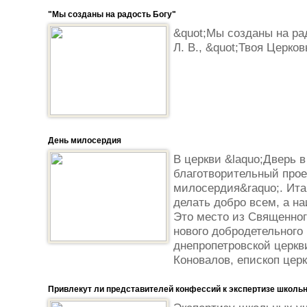
"Мы созданы на радость Богу"
&quot;Мы созданы на рад
Л. В., &quot;Твоя Церков
День милосердия
В церкви &laquo;Дверь 
благотворительный прое
милосердия&raquo;. Ита
делать добро всем, а на
Это место из Священно
нового добродетельного
днепропетровской церкв
Коновалов, епископ церк
Привлекут ли представителей конфессий к экспертизе школь