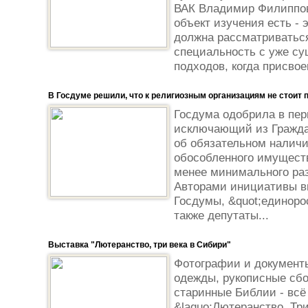
ВАК Владимир Филиппов
объект изучения есть - 
должна рассматриваться
специальность с уже с
подходов, когда присвое
В Госдуме решили, что к религиозным организациям не стоит
Госдума одобрила в пер
исключающий из Гражда
об обязательном наличи
обособленного имущест
менее минимального раз
Авторами инициативы в
Госдумы, &quot;единоро
также депутаты...
Выставка "Лютеранство, три века в Сибири"
Фотографии и документ
одежды, рукописные сбо
старинные Библии - всё
&laquo;Лютеранство. Три