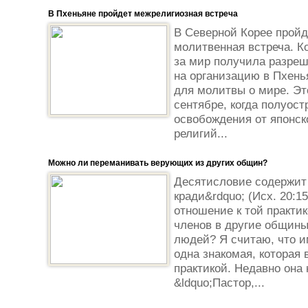
В Пхеньяне пройдет межрелигиозная встреча
В Северной Корее пройд
молитвенная встреча. К
за мир получила разреш
на организацию в Пхень
для молитвы о мире. Эт
сентябре, когда полуост
освобождения от японск
религий...
Можно ли переманивать верующих из других общин?
Десятисловие содержит 
кради&rdquo; (Исх. 20:1
отношение к той практик
членов в другие общин
людей? Я считаю, что им
одна знакомая, которая 
практикой. Недавно она
&ldquo;Пастор,...