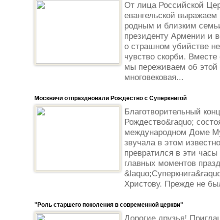
От лица Российской Це
евангельской выражаем
родным и близким семьи
президенту Армении и в
о страшном убийстве н
чувство скорби. Вместе
мы переживаем об этой 
многовековая...
Москвичи отпраздновали Рождество с Суперкнигой
Благотворительный конц
Рождество&raquo; состо
международном Доме Му
звучала в этом известн
превратился в эти часы
главных моментов праз
&laquo;Суперкнига&raqu
Христову. Прежде не был
"Роль старшего поколения в современной церкви"
Дорогие друзья! Пригла