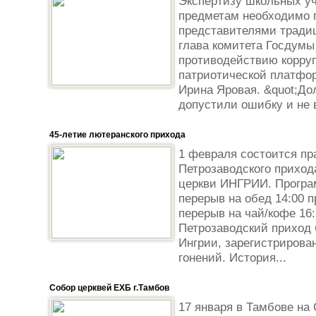
Экспертизу школьных у
предметам необходимо 
представителями тради
глава комитета Госдумы
противодействию корруп
патриотической платфо
Ирина Яровая. &quot;До
допустили ошибку и не в
45-летие лютеранского прихода
1 февраля состоится пр
Петрозаводского приход
церкви ИНГРИИ. Програм
перерыв на обед 14:00 
перерыв на чай/кофе 16
Петрозаводский приход
Ингрии, зарегистриров
гонений. История...
Собор церквей ЕХБ г.Тамбов
17 января в Тамбове на