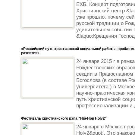
ЕХБ. Концерт подготови
Христианский центр &la
уже прошло, почему се
русской традиции о Рож
удивительном событии 
&laquo;Крещения Господн
«Российский путь христианской социальной работы: проблем
развития».
24 января 2015 г в рамк
Рождественских образов
секции в Православном 
Богослова (в составе Ро
университета ) в Москв
научно-практическая ко
путь христианской соци
профессионализации и д
Фестиваль христианского рэпа "Hip-Hop Holy2"
24 января в Москве про
Holy2&quot;. Это знаков