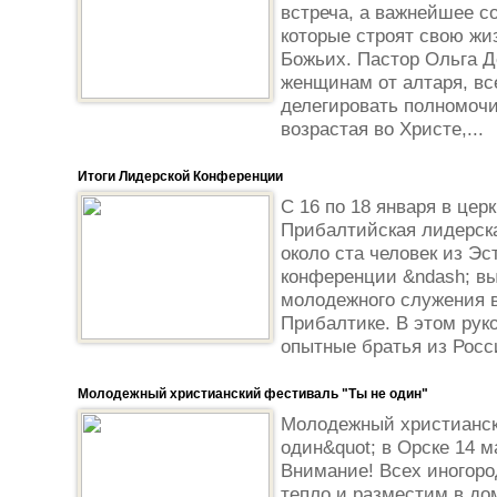
встреча, а важнейшее с
которые строят свою жи
Божьих. Пастор Ольга Д
женщинам от алтаря, вс
делегировать полномочи
возрастая во Христе,...
Итоги Лидерской Конференции
С 16 по 18 января в цер
Прибалтийская лидерск
около ста человек из Эс
конференции &ndash; в
молодежного служения в
Прибалтике. В этом рук
опытные братья из Росс
Молодежный христианский фестиваль "Ты не один"
Молодежный христианск
один&quot; в Орске 14 м
Внимание! Всех иногоро
тепло и разместим в до