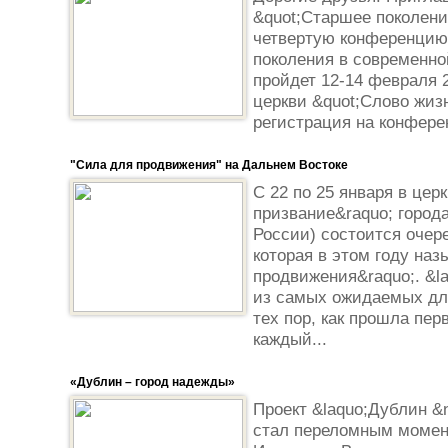
&quot;Старшее поколени
четвертую конференцию
поколения в современной
пройдет 12-14 февраля 2
церкви &quot;Слово жиз
регистрация на конфере
"Сила для продвижения" на Дальнем Востоке
C 22 по 25 января в цер
призвание&raquo; город
России) состоится очер
которая в этом году наз
продвижения&raquo;. &l
из самых ожидаемых для
тех пор, как прошла пер
каждый...
«Дублин – город надежды»
Проект &laquo;Дублин &
стал переломным момен