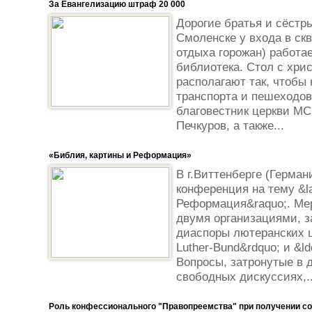
За Евангелизацию штраф 20 000
Дорогие братья и сёстры
Смоленске у входа в скв
отдыха горожан) работа
библиотека. Стол с хри
располагают так, чтобы
транспорта и пешеходов.
благовестник церкви М
Печкуров, а также...
«Библия, картины и Реформация»
В г.Виттенберге (Герман
конференция на тему &l
Реформация&raquo;. Ме
двумя организациями, 
диаспоры лютеранских це
Luther-Bund&rdquo; и &l
Вопросы, затронутые в 
свободных дискуссиях,..
Роль конфессионального "Правопреемства" при получении со