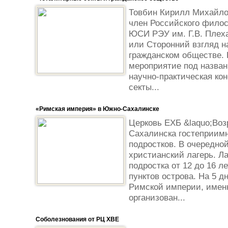
Товбин Кирилл Михайлов
член Российского филос
ЮСИ РЭУ им. Г.В. Плеха
или Сторонний взгляд н
гражданском обществе.
мероприятие под назва
научно-практическая ко
секты...
«Римская империя» в Южно-Сахалинске
Церковь ЕХБ &laquo;Воз
Сахалинска гостеприимн
подростков. В очередно
христианский лагерь. Л
подростка от 12 до 16 л
пунктов острова. На 5 
Римской империи, имен
организован...
Соболезнования от РЦ ХВЕ