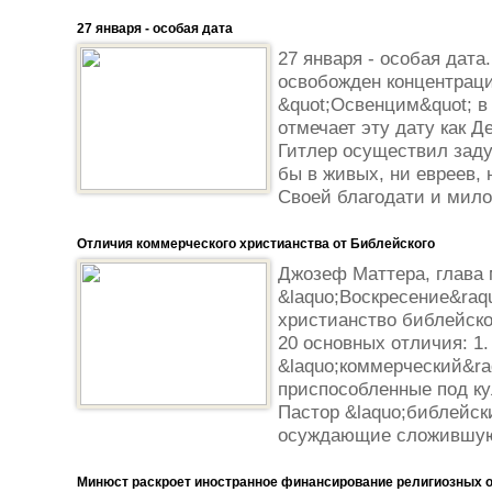
27 января - особая дата
27 января - особая дата
освобожден концентрац
&quot;Освенцим&quot; в
отмечает эту дату как Д
Гитлер осуществил заду
бы в живых, ни евреев, 
Своей благодати и мило
Отличия коммерческого христианства от Библейского
Джозеф Маттера, глава
&laquo;Воскресение&raq
христианство библейско
20 основных отличия: 1.
&laquo;коммерческий&ra
приспособленные под ку
Пастор &laquo;библейск
осуждающие сложившуюся
Минюст раскроет иностранное финансирование религиозных 