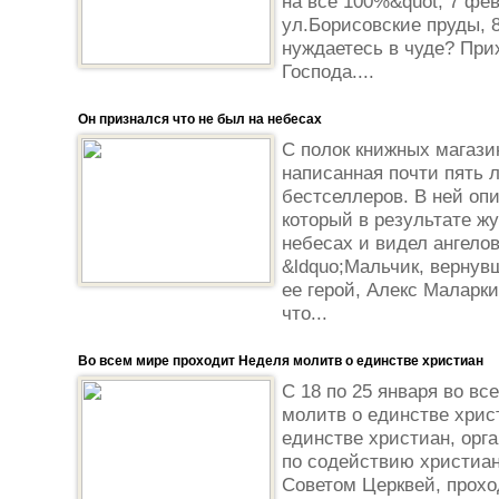
на все 100%&quot; 7 фев
ул.Борисовские пруды, 8
нуждаетесь в чуде? При
Господа....
Он признался что не был на небесах
С полок книжных магазин
написанная почти пять 
бестселлеров. В ней оп
который в результате ж
небесах и видел ангелов
&ldquo;Мальчик, вернув
ее герой, Алекс Маларки
что...
Во всем мире проходит Неделя молитв о единстве христиан
С 18 по 25 января во в
молитв о единстве хрис
единстве христиан, орг
по содействию христиа
Советом Церквей, прохо