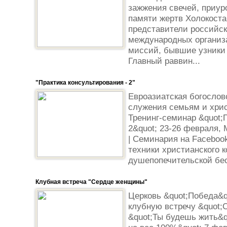
зажжения свечей, приу
памяти жертв Холокоста
представители российск
международных организ
миссий, бывшие узники 
Главный раввин...
"Практика консультирования - 2"
Евроазиатская богосло
служения семьям и хрис
Тренинг-семинар &quot;
2&quot; 23-26 февраля, 
| Семинария на Faceboo
техники христианского 
душепопечительской бес
Клубная встреча "Сердце женщины"
Церковь &quot;Победа&q
клубную встречу &quot;
&quot;Ты будешь жить&q