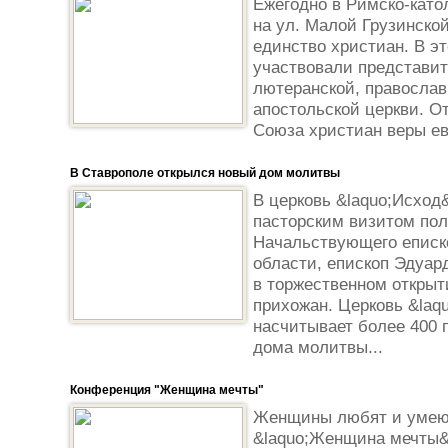
Ежегодно в Римско-кат
на ул. Малой Грузинско
единство христиан. В э
участвовали представит
лютеранской, православ
апостольской церкви. О
Союза христиан веры ев
В Ставрополе открылся новый дом молитвы
В церковь &laquo;Исход&
пасторским визитом по
Начальствующего еписк
области, епископ Эдуар
в торжественном открыт
прихожан. Церковь &laq
насчитывает более 400 
дома молитвы...
Конференция "Женщина мечты"
Женщины любят и умеют
&laquo;Женщина мечты&r