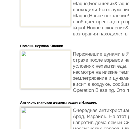
&laquo;Большевик&raquo;
проходили богослужени
&laquo;Новое поколение&
сообщает пресс-центр п
&quot;Новое поколение&
возгорания находился в 
Помощь церквам Японии
Пережившие цунами в Я
страхе после взрывов н
условиях нехватки еды, 
несмотря на низкие тем
землетрясение и цунами
висит в воздухе, сообщ
Operation Blessing. Это 
Антихристианская демонстрация в Израиле.
Очередная антихристиан
Арад, Израиль. На этот
напротив дома семьи С
мессианских евреев. Ок