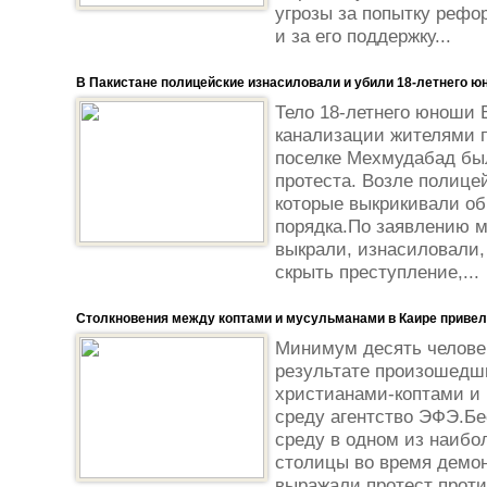
угрозы за попытку рефо
и за его поддержку...
В Пакистане полицейские изнасиловали и убили 18-летнего ю
Тело 18-летнего юноши 
канализации жителями п
поселке Мехмудабад был
протеста. Возле полице
которые выкрикивали об
порядка.По заявлению 
выкрали, изнасиловали,
скрыть преступление,...
Столкновения между коптами и мусульманами в Каире привели
Минимум десять человек
результате произошедш
христианами-коптами и
среду агентство ЭФЭ.Бе
среду в одном из наибо
столицы во время демон
выражали протест проти