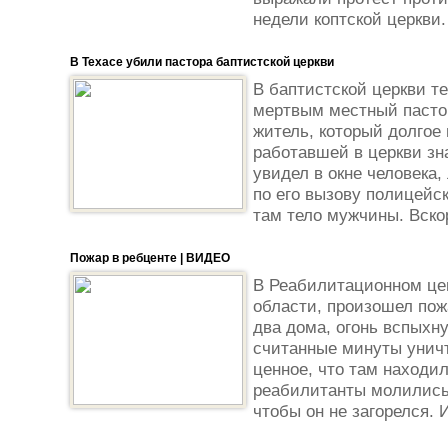
недели коптской церкви.
В Техасе убили пастора баптистской церкви
В баптистской церкви т
мертвым местный пасто
житель, который долгое
работавшей в церкви зна
увидел в окне человека
по его вызову полицейс
там тело мужчины. Вскор
Пожар в ребценте | ВИДЕО
В Реабилитационном це
области, произошел пожа
два дома, огонь вспыхну
считанные минуты уничто
ценное, что там находи
реабилитанты молились 
чтобы он не загорелся. И