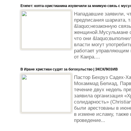
Египет: копта-христианина изувечили за мнимую связь с мус
Нападавшие заявили, ч
предписания шариата, т
&laquo;незаконную связ
женщиной.Мусульмане с
что они &laquo;выполнил
власти могут употребить
работает управляющим в
от Каира....
В Иране христиан судят за богохульство | ЭКСКЛЮЗИВ
Пастор Бехруз Садех-Х
Мохаммад Белиад, Парв
течение двух недель пр
заявила организация «Х
солидарность» (Christian
были арестованы в июне
в измене исламу, также
проведение...