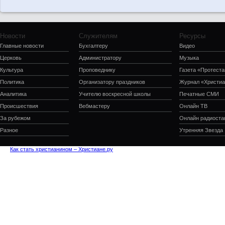
Новости
Служителям
Ресурсы
Главные новости
Бухгалтеру
Видео
Церковь
Администратору
Музыка
Культура
Проповеднику
Газета «Протеста
Политика
Организатору праздников
Журнал «Христиа
Аналитика
Учителю воскресной школы
Печатные СМИ
Происшествия
Вебмастеру
Онлайн ТВ
За рубежом
Онлайн радиоста
Разное
Утренняя Звезда
Как стать христианином – Христиане.ру