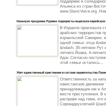
поддержки и солидарнос
Альянса из стран Восто
www.SlavicVoice.org .Нэв
Накануне праздника Пурима террористы вырезали еврейскую
В Израиле произошла ст
арабских террористов пр
израильской Самарии, и
одной семьи: отца &ndas
&ndash; 35-летнюю Рут и
летнего Йоава, 4-летнег
Адас.Согласно поступи
этой семьи остались...
Убит единственный христианин в составе правительства Паки
Ответственность за нап
пакистанское движение 
принадлежащие им и Ал
месте преступления. В 
расправе над теми, кто 
Сорокадвухлетний Шахб