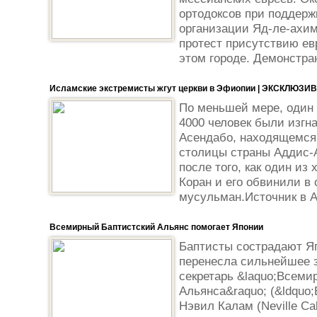
ортодоксов при поддерж
организации Яд-ле-ахим
протест присутствию ев
этом городе. Демонстран
Исламские экстремисты жгут церкви в Эфиопии | ЭКСКЛЮЗИВ
По меньшей мере, один 
4000 человек были изгн
Асендабо, находящемся 
столицы страны Аддис-
после того, как один из
Коран и его обвинили в
мусульман.Источник в А
Всемирный Баптистский Альянс помогает Японии
Баптисты сострадают Яп
перенесла сильнейшее 
секретарь &laquo;Всеми
Альянса&raquo; (&ldquo;B
Нэвил Калам (Neville Ca