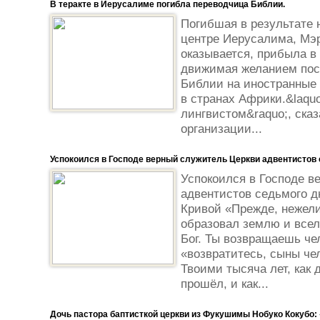
В теракте в Иерусалиме погибла переводчица Библии.
Погибшая в результате 
центре Иерусалима, Мэри
оказывается, прибыла в
движимая желанием пос
Библии на иностранные 
в странах Африки.&laq
лингвистом&raquo;, ска
организации...
Успокоился в Господе верный служитель Церкви адвентистов
Успокоился в Господе в
адвентистов седьмого д
Кривой «Прежде, нежели
образовал землю и вселе
Бог. Ты возвращаешь че
«возвратитесь, сыны че
Твоими тысяча лет, как 
прошёл, и как...
Дочь пастора баптисткой церкви из Фукушимы Нобуко Кокубо: 