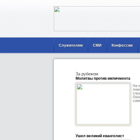
Служителям
СМИ
Конфессии
За рубежом
Молитвы против импичмента
На п
помо
слуш
Окол
сове
Ушел великий евангелист