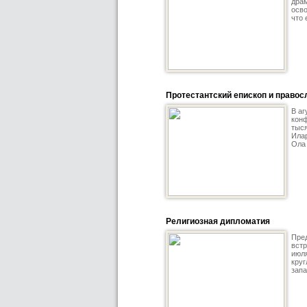
драм
осво
что 
Протестантский епископ и право
В аг
конф
тыся
Илар
Ола
Религиозная дипломатия
Пре
встр
июля
круг
запа