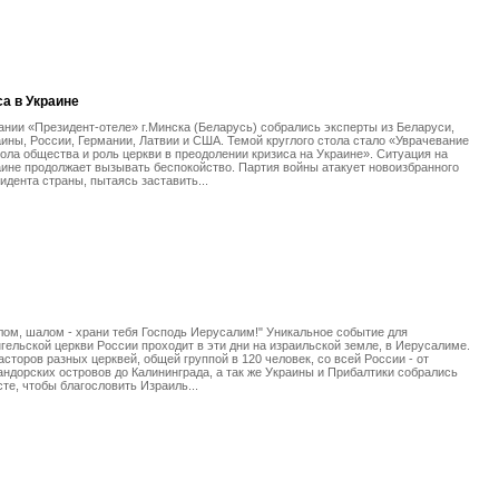
са в Украине
ании «Президент-отеле» г.Минска (Беларусь) собрались эксперты из Беларуси,
ины, России, Германии, Латвии и США. Темой круглого стола стало «Уврачевание
ола общества и роль церкви в преодолении кризиса на Украине». Ситуация на
ине продолжает вызывать беспокойство. Партия войны атакует новоизбранного
идента страны, пытаясь заставить...
ом, шалом - храни тебя Господь Иерусалим!" Уникальное событие для
гельской церкви России проходит в эти дни на израильской земле, в Иерусалиме.
асторов разных церквей, общей группой в 120 человек, со всей России - от
ндорских островов до Калининграда, а так же Украины и Прибалтики собрались
те, чтобы благословить Израиль...