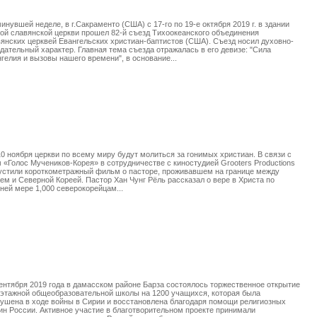
инувшей неделе, в г.Сакраменто (США) с 17-го по 19-е октября 2019 г. в здании
ой славянской церкви прошел 82-й съезд Тихоокеанского объединения
янских церквей Евангельских христиан-баптистов (США). Съезд носил духовно-
дательный характер. Главная тема съезда отражалась в его девизе: "Сила
гелия и вызовы нашего времени", в основание...
10 ноября церкви по всему миру будут молиться за гонимых христиан. В связи с
 «Голос Мучеников-Корея» в сотрудничестве с киностудией Grooters Productions
устили короткометражный фильм о пасторе, проживавшем на границе между
ем и Северной Кореей. Пастор Хан Чунг Рёль рассказал о вере в Христа по
ней мере 1,000 северокорейцам...
ентября 2019 года в дамасском районе Барза состоялось торжественное открытие
этажной общеобразовательной школы на 1200 учащихся, которая была
ушена в ходе войны в Сирии и восстановлена благодаря помощи религиозных
н России. Активное участие в благотворительном проекте принимали