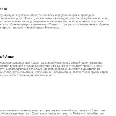
АКТА
дународное служение «Христос для всех народов» впервые проводило
тиваль Иисуса» в Каире. Для многотысячной аудитории было подготовлено поле,
ко за несколько часов до открытия организаторам сообщили, что есть угроза
кта и собрание придется отменить. «Только что запретили сегодняшнее собрание
а угрозы террористической атаки! Молитесь,...
ней Азии»
твенная конференция «Молитва за пробуждение в Средней Азии», ежегодно
одится в бывшей столице Казахстана уже 13 лет. В этом году просить у Бога
сти и благословения для своих народов собрались в Алматы христиане из
ызстана, Туркменистана, Узбекистана, Таджикистана, Казахстана и других стран.
ным местом Писания для молитвенного...
 постоянные читатели знают историю мужественной христианки из Пакистана,
рую за свидетельство о Христе приговорили к смерти. Те же кто подзабыл эти