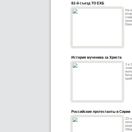
82-й съезд ТО ЕХБ
На м
втор
слав
нази
Еван
История мученика за Христа
3 и 
этим
вып
Кита
край
Российские протестанты в Сирии
23 с
пяти
разр
общи