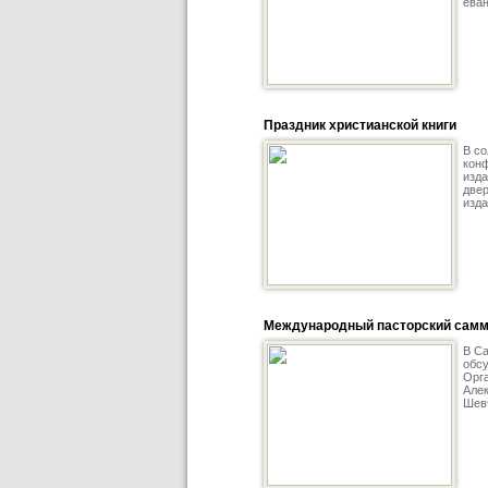
еван
Праздник христианской книги
В со
конф
изда
двер
изда
Международный пасторский самм
В С
обс
Орга
Алек
Шевч