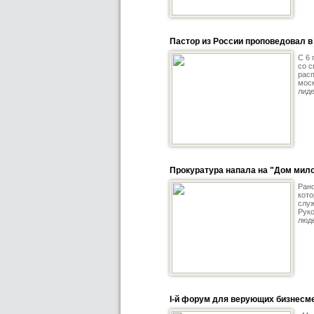
Пастор из России проповедовал в
С 6 
со с
расп
моск
лиде
Прокуратура напала на "Дом мил
Рано
кото
служ
Руко
люде
I-й форум для верующих бизнесме