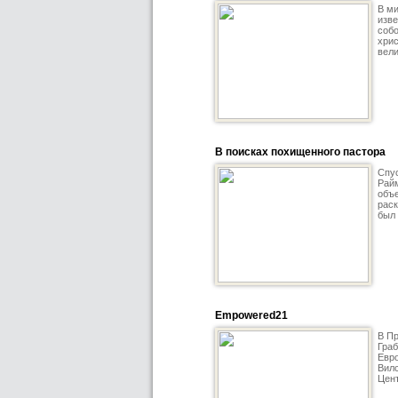
В ми
изве
соб
хрис
вели
В поисках похищенного пастора
Спус
Райм
объе
раск
был
Empowered21
В Пр
Граб
Евро
Вилс
Цент