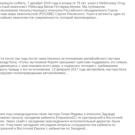
нувшую субботу, 7 декабря 2019 года в возрасте 79 лет, ушел к Небесному Отцу
стный евангелист Ре́йнхард Ви́лли Го́ттфрид Бо́ннке. Мы публикуем
олезнование Начальствующего епископа Российского объединенного Союза
тиан веры евангельской (РОСХВЕ) Сергея Ряховского. Ушел в вечность один из
чайших евангелистов современности, который проповедовал...
тя почти три года после таинственного исчезновения малайзийского пастора
онда Коха, «Голос мучеников-Корея» призывает христиан поддержать его семью,
динившись с христианами всего мира, и подписать петицию с требованием
рыть правду о его исчезновении. 13 февраля 2017 года автомобиль пастора Коха
 окружен полноприводными автомобилями...
аге под сопредседательством пастора Генри Мадавы и епископа Эдуарда
овенко прошло заседание кабинета Empowered21 по Центральной и Восточной
пе. Через скайп к заседанию присоединился исполнительный директор Эшли
он. Участники заседания обсуждали вопросы сотрудничества кабинета по
ральной и Восточной Европе с кабинетом по Западной...