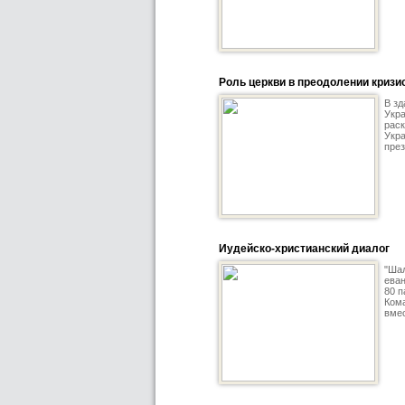
Роль церкви в преодолении кризи
В зд
Укра
раск
Укра
през
Иудейско-христианский диалог
"Шал
еван
80 п
Кома
вмес