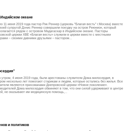
 Индийском океане
по 11 июня 2019 года пастор Рик Реннер (церковь "Благая весть" г.Москва) вместе
воей супругой Дэнис Реннер совершили поездку на остров Реюнион, который
олагается рядом с островом Мадагаскар в Индийском океане. Пасторы
овской церкви ХВЕ «Благая весть» служили в церкви вместе с местными
рами – своими давними друзьями – пастором...
осердия"
 утром, 4 июня 2019 года, были арестованы служители Дома милосердия, в
ром несколько лет помогают старикам и людям, которые остались без жилья. Все
ители являются прихожанами Днепровской церкви «Новое поколение».
водителей Дома милосердия обвиняют в том, что они силой удерживают в центре
й, не оказывают им медицинскую помощь,...
нов и политиков