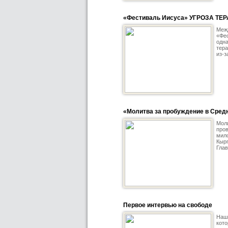
«Фестиваль Иисуса» УГРОЗА ТЕР
Меж
«Фес
одна
тера
из-з
«Молитва за пробуждение в Сред
Моли
пров
мило
Кырг
Глав
Первое интервью на свободе
Наши
кото