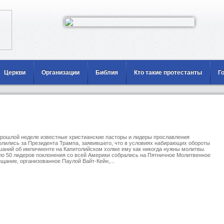
Церкви
Организации
Библия
Кто такие протестанты
Г
рошлой неделе известные христианские пасторы и лидеры прославления
лились за Президента Трампа, заявившего, что в условиях набирающих обороты
аний об импичменте на Капитолийском холме ему как никогда нужны молитвы.
о 50 лидеров поклонения со всей Америки собрались на Пятничное Молитвенное
щание, организованное Паулой Вайт-Кейн,...