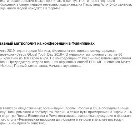
матические события может прочитать о них тут. Почти через год после
бождения в своем первом интервью христианка из Пакистана Асия Биби заявила,
еще много людей находятся в тюрьме...
славный митрополит на конференции в Филиппинах
усте 2019 года в городе Манила, Филиппины состоялась международная
еренция «Jesus Global Youth Day 2019». В мероприятии приняли участие 30
ч христиан из 100 стран мира. На конференции от России выступали митрополит
ион, Председатель отдела внешних церковных связей РПЦ МП, и епископ Маттс-
 Исхоел, Первый заместитель Начальствующего...
дставители общественных организаций Европы, России и США обсудили в Риме
ечу Папы римского и президента России, а также пути примирения на Украине. 16
 в центре Russia Ecumenica в Риме состоялась экспертная дискуссия в формате
лого стола «Религиозная народная дипломатия и ее роль в диалоге востока и
да». В ней приняли участие...