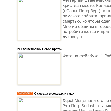
Четвертый Евангельский
христиан месте. Колизе
(г.Санкт-Петербург), в о
римского собрата, прин
смертью, но чтобы сдел
Многие общины в городе
потребительство и при
духовную...
IV Евангельский Собор (фото)
Фото на фейсбуке: 1.Раб
О следах в сердцах и умах
ЭКСКЛЮЗИВ
&quot;Мы узнали его по
Это Петр &ndash; старик,
остолоп&hellip;&quot; В