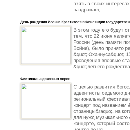
взять в своих интересах
раздражает,...
День рождения Иоанна Крестителя в Финляндии государствен
В этом году его будут о
тем, что 22 июня являе
России (день памяти по
Войне), было принято р
&quot;Юханнуса&quot; 1
проведения впервые ста
&quot;летнего рождества
Фестиваль церковных хоров
С целью развития богос
адвентисты седьмого дня
региональный фестивал
концерт под названием
страницы&raquo;, на ко
для нужд музыкального 
концерте, который сост
центре по ул....