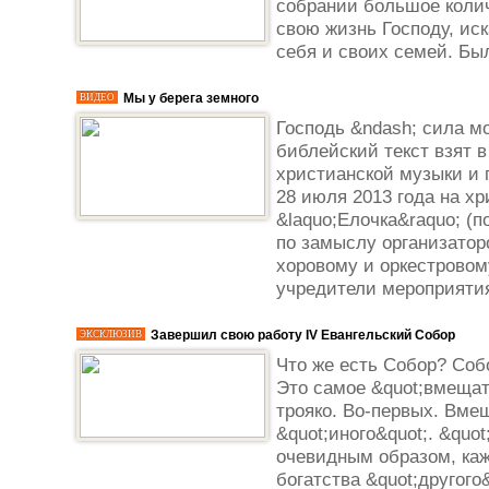
собрании большое коли
свою жизнь Господу, ис
себя и своих семей. Был
Мы у берега земного
ВИДЕО
Господь &ndash; сила мо
библейский текст взят 
христианской музыки и п
28 июля 2013 года на хр
&laquo;Елочка&raquo; (
по замыслу организатор
хоровому и оркестровом
учредители мероприятия
Завершил свою работу IV Евангельский Собор
ЭКСКЛЮЗИВ
Что же есть Собор? Соб
Это самое &quot;вмещат
трояко. Во-первых. Вмещ
&quot;иного&quot;. &quo
очевидным образом, ка
богатства &quot;другог