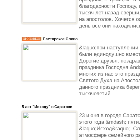
благодарности Господу,
тысяч лет назад сверши
на апостолов. Хочется о
день все они находилис
Пасторское Слово
ПРОПОВЕДЬ
&laquo;при наступлении
были единодушно вместе&
Дорогие друзья, поздра
праздника Господня &nd
многих из нас это праз
Святого Духа на Апосто
данного праздника берет
тысячелетий...
5 лет "Исходу" в Саратове
23 июня в городе Сарат
этого года &mdash; пят
&laquo;Исход&raquo;. С
атмосфере семейного р