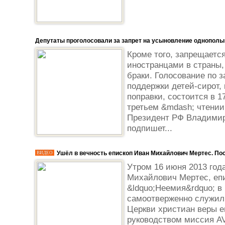
Депутаты проголосовали за запрет на усыновление однопол
Кроме того, запрещаетс
иностранцами в страны,
браки. Голосование по з
поддержки детей-сирот,
поправки, состоится в 1
третьем &mdash; чтении
Президент РФ Владимир 
подпишет...
Ушёл в вечность епископ Иван Михайлович Мертес. По
ВИДЕО
Утром 16 июня 2013 год
Михайлович Мертес, еп
&ldquo;Неемия&rdquo; в
самоотверженно служил
Церкви христиан веры ев
руководством миссия A