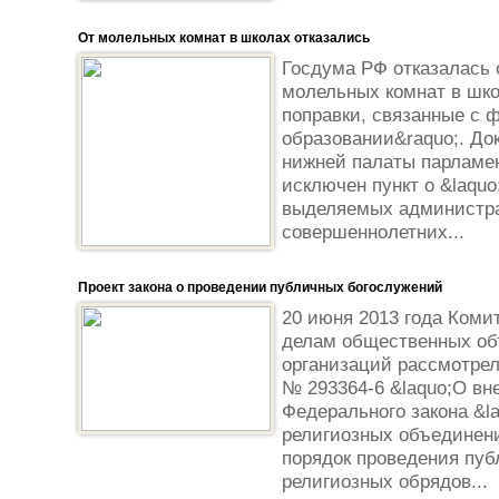
От молельных комнат в школах отказались
Госдума РФ отказалась 
молельных комнат в шко
поправки, связанные с 
образовании&raquo;. До
нижней палаты парламен
исключен пункт о &laqu
выделяемых администра
совершеннолетних...
Проект закона о проведении публичных богослужений
20 июня 2013 года Коми
делам общественных об
организаций рассмотрел
№ 293364-6 &laquo;О вн
Федерального закона &l
религиозных объединен
порядок проведения пуб
религиозных обрядов...