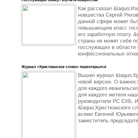
Госслужащих обяжут изучать конфессии
Как рассказал &laquo;Из
новшества Сергей Ряхов
данной сфере может бы
повышающим класс госс
его заработную плату. 
страны не может себе п
госслужащих в области 
конфессиональных отнош
Журнал «Христианское слово» переоткрылся
Вышел журнал &laquo;Хр
новой версии. О важнос
для каждого евангельско
для каждого жителя наш
руководители РС ЕХБ. И
&laquo;Христианского с
всеми Евгений Юрьевич
заместитель председате