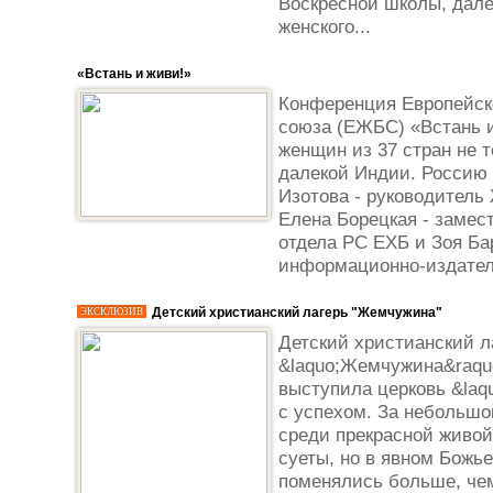
Воскресной школы, дале
женского...
«Встань и живи!»
Конференция Европейско
союза (ЕЖБС) «Встань и
женщин из 37 стран не 
далекой Индии. Россию 
Изотова - руководитель
Елена Борецкая - замес
отдела РС ЕХБ и Зоя Ба
информационно-издатель
Детский христианский лагерь "Жемчужина"
ЭКСКЛЮЗИВ
Детский христианский л
&laquo;Жемчужина&raquo
выступила церковь &laq
с успехом. За небольшо
среди прекрасной живой
суеты, но в явном Божь
поменялись больше, че