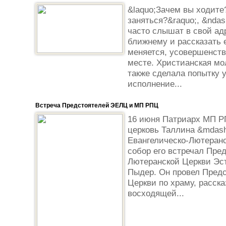
&laquo;Зачем вы ходите
заняться?&raquo;, &ndas
часто слышат в свой ад
ближнему и рассказать 
меняется, усовершенству
месте. Христианская мо
также сделала попытку 
исполнение...
Встреча Предстоятелей ЭЕЛЦ и МП РПЦ
16 июня Патриарх МП Р
церковь Таллина &mdas
Евангелическо-Лютеранс
собор его встречал Пре
Лютеранской Церкви Эс
Пыдер. Он провел Пред
Церкви по храму, расска
восходящей...