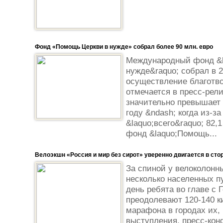
Фонд «Помощь Церкви в нужде» собрал более 90 млн. евро
Международный фонд &l
нужде&raquo; собрал в 2
осуществление благотво
отмечается в пресс-рел
значительно превышает т
году &ndash; когда из-з
&laquo;всего&raquo; 82,
фонд &laquo;Помощь...
Велоэкшн «Россия и мир без сирот» уверенно двигается в сто
За спиной у велоколонн
несколько населенных пу
день ребята во главе с
преодолевают 120-140 к
марафона в городах их,
выступления, пресс-ко