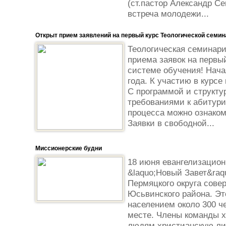
(ст.пастор Александр С
встреча молодежи...
Открыт прием заявлений на первый курс Теологической семин
Теологическая семинар
приема заявок на первы
системе обучения! Нача
года. К участию в курс
С программой и структур
требованиями к абитури
процесса можно ознаком
Заявки в свободной...
Миссионерские будни
18 июня евангелизацион
&laquo;Новый Завет&raqu
Пермяцкого округа сове
Юсьвинского района. Эт
населением около 300 ч
месте. Члены команды х
людям христианскую лит