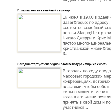
Приглашаем на семейный семинар
19 июня в 19.00 в здани
Завет&raquo; по адресу: 
состоится семейный сем
церкви &laquo;Центр хри
Чикаго Джерри и Крис М
пастор многонациональн
христианской жизни&raq
3...
Сегодня стартует очередной этап велотура «Мир без сирот»
В городах по ходу след
массовых городских мер
конференциях, встречах
властями, чтобы собств
сильно может изменитьс
когда в его жизни появл
принять в свой дом и п
участников...