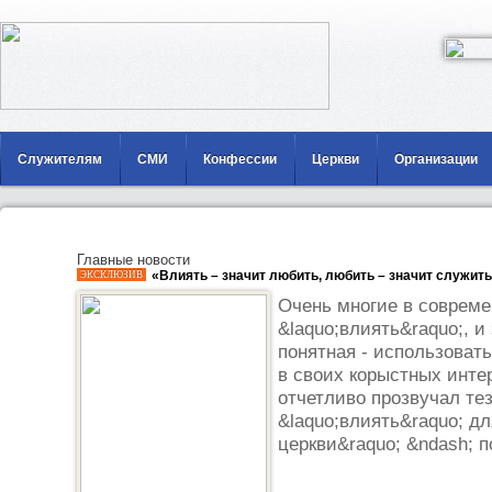
Служителям
СМИ
Конфессии
Церкви
Организации
Главные новости
«Влиять – значит любить, любить – значит служить
ЭКСКЛЮЗИВ
Очень многие в совреме
&laquo;влиять&raquo;, и
понятная - использовать
в своих корыстных инте
отчетливо прозвучал тез
&laquo;влиять&raquo; д
церкви&raquo; &ndash; п