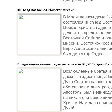
III Съезд Восточно-Сибирской Миссии
В Молитвенном доме 1-й
состоялся III съезд Во
Церкви христиан адвент
делегатов представлял
Восточной Сибири и ор
миссии, Восточно-Росс
Евро-Азиатского дивизи
был директор Отдела...
Поздравление начальствующего епископа РЦ ХВЕ с днем Пя
Возлюбленные братья и 
днём Пятидесятницы! Б
Духа Святого на апосто
обетования и днём рожд
Апостолы были единоду
на них, и они совершил
Христу. Нам дана приви
Духа!...