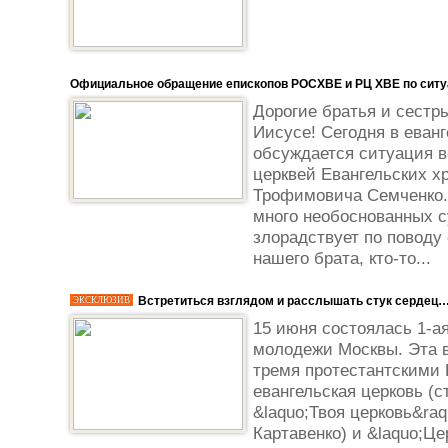
Официальное обращение епископов РОСХВЕ и РЦ ХВЕ по ситуа
Дорогие братья и сестр
Иисусе! Сегодня в еван
обсуждается ситуация в
церквей Евангельских х
Трофимовича Семченко
много необоснованных с
злорадствует по поводу
нашего брата, кто-то...
Встретиться взглядом и расслышать стук сердец
ЭКСКЛЮЗИВ
15 июня состоялась 1-а
молодежи Москвы. Эта в
тремя протестантскими 
евангельская церковь (с
&laquo;Твоя церковь&raq
Картавенко) и &laquo;Ц