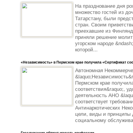
На празднование дня ро
множество гостей из до
Татарстану, были предст
стран. Своим приветств
приехавшие из Финлянди
приняли решение молит
угорском народе &ndash;
которой...
«Независимость» в Пермском крае получила «Сертификат со
Автономная Некоммерче
&laquo;Независимость&ra
Пермском крае получил
соответствия&raquo;, у
деятельность АНО &laqu
соответствует требован
Антинаркотических Нек
цели, виды и принципы 
социальному обслужива