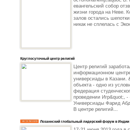
евангельский собор отз
жизни города на Неве. К
залов остались шепотки
никак не сплелась с Эко
Круглосуточный центр религий
Центр религий заработ
информационном центре
универсиады в Казани. 
объекта - одно из усло
федерация студенческого
проведении Игр&quot;, 
Универсиады Фарид Абду
В центре религий...
Лозаннский глобальный лидерский форум в Индии
ЭКСКЛЮЗИВ
17-21 июня 2013 года в