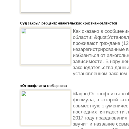
Суд закрыл ребцентр евангельских христиан-баптистов
Как сказано в сообщени
области: &quot;Установл
проживают граждане (12 
незарегистрированные в
избавиться от алкоголь
зависимости. В наруше
законодательства данны
установленном законом п
«От конфликта к общению»
&laquo;От конфликта к о
формула, в которой кат
совместную экуменичес
последних пятидесяти л
2017 году празднования
звучит и название совм