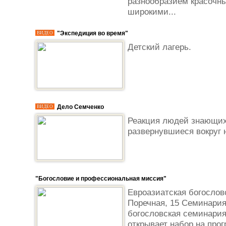
разнообразием красочны
широкими...
"Экспедиция во время"
ВИДЕО
Детский лагерь.
Дело Семченко
ВИДЕО
Реакция людей знающих
развернувшиеся вокруг н
"Богословие и профессиональная миссия"
Евроазиатская богословс
Поречная, 15 Семинария
богословская семинария
открывает набор на прог