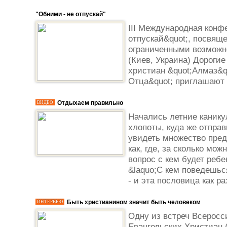
"Обними - не отпускай"
III Международная конф
отпускай&quot;, посвящ
ограниченными возможн
(Киев, Украина) Дорогие
христиан &quot;Алмаз&q
Отца&quot; приглашают в
Отдыхаем правильно
ВИДЕО
Начались летние канику
хлопоты, куда же отправ
увидеть множество пред
как, где, за сколько мо
вопрос с кем будет ребе
&laquo;С кем поведешься
- и эта пословица как раз
Быть христианином значит быть человеком
ИНТЕРВЬЮ
Одну из встреч Всеросс
Евангельских Христиан 