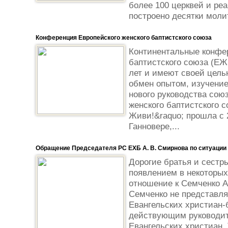
более 100 церквей и ре
построено десятки моли
Конференция Европейского женского баптистского союза
Континентальные конфер
баптистского союза (ЕЖ
лет и имеют своей цель
обмен опытом, изучени
нового руководства сою
женского баптистского с
Живи!&raquo; прошла с 2
Ганновере,...
Обращение Председателя РС ЕХБ А. В. Смирнова по ситуации с
Дорогие братья и сестр
появлением в некотор
отношение к Семченко А
Семченко не представл
Евангельских христиан-б
действующим руководит
Евангельских христиан. 