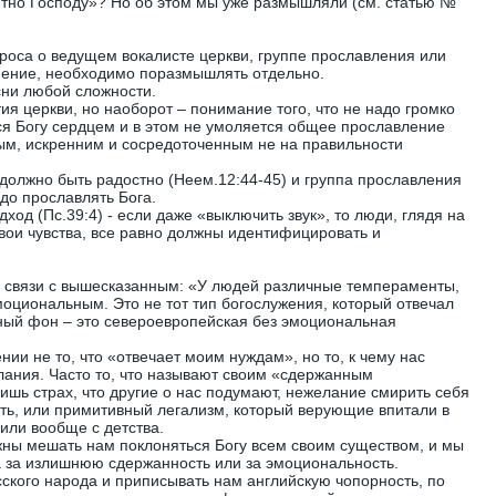
ятно Господу»? Но об этом мы уже размышляли (см. статью №
оса о ведущем вокалисте церкви, группе прославления или
пение, необходимо поразмышлять отдельно.
сни любой сложности.
тия церкви, но наоборот – понимание того, что не надо громко
ься Богу сердцем и в этом не умоляется общее прославление
вым, искренним и сосредоточенным не на правильности
 должно быть радостно (Неем.12:44-45) и группа прославления
адо прославлять Бога.
дход (Пс.39:4) - если даже «выключить звук», то люди, глядя на
свои чувства, все равно должны идентифицировать и
в связи с вышесказанным: «У людей различные темпераменты,
моциональным. Это не тот тип богослужения, который отвечал
ный фон – это североевропейская без эмоциональная
ии не то, что «отвечает моим нуждам», но то, к чему нас
елания. Часто то, что называют своим «сдержанным
ишь страх, что другие о нас подумают, нежелание смирить себя
сть, или примитивный легализм, который верующие впитали в
или вообще с детства.
ны мешать нам поклоняться Богу всем своим существом, и мы
а за излишнюю сдержанность или за эмоциональность.
ского народа и приписывать нам английскую чопорность, по