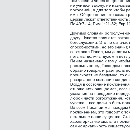
том числе и через общее пени
не учиться закону, не навязы
поколений, а для того чтобы р
имя. Общее пение это самая 
церкви лежит ответственность з
Пс.49:7-14; Рим.1:21-32; Евр.13
Другими словами богослужение 
другу. Чувства являются закон
богослужении. Это не означае
способностями, но это значит,
советовал Павел, мы должны м
петь мы должны духом и петь у
Пение назначено к тому, чтобы
раскрыть перед Господом наши
образно говоря, играет роль 
происходят не бездумно, то о
разорванное сознание соединя
Входя в состояние поклонения
отношениях очищаемся, осозна
указания на наведение порядк
любой части богослужения, кот
чувства – все должно быть по
Во всем Писании мы находим 
поклонением, это говорит о то
остальное наше существо. Стоя
характеристике хвалы и поклон
самих архаичность существующ