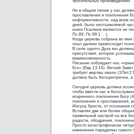
трогательных произведениях.
Но в общем пении у нас долж
прославления и поклонения Бо
информативности, над всем ос
дней, было неотъемлемой част
книги Псалмов являются не пес
Пс.89; Пс.89:1 …).
Когда церковь собрана во имя 
опыт далеко превосходит пси
В силе одного Духа мы должны 
присутствия, которое успокаив
взаимосвязанность.
Писание побуждает нас «прино
Его» (Евр.13:15). Ветхий Заве
требует жертвы хвалы (1Пет.2:
должна быть богоцентрична, а 
Сегодня церковь должна осозн
чтобы ввести нас в богослужен
искреннего поклонения Богу (
поклонения и прославления, в
Иисуса Христа, от осознания с
Вставляя две или более общих
правильный настрой на все бо
радости, ободрения, поклонен
Просто катастрофически литур
изменении парадигмы самого б