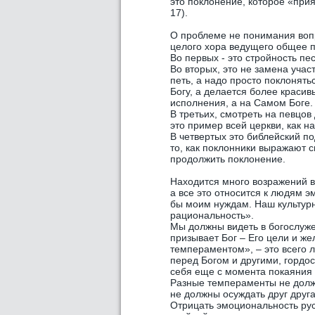
это поклонение, которое «при
17).
О проблеме не понимания вопр
целого хора ведущего общее 
Во первых - это стройность пе
Во вторых, это не замена учас
петь, а надо просто поклонят
Богу, а делается более краси
исполнения, а на Самом Боге.
В третьих, смотреть на певцов
это пример всей церкви, как н
В четвертых это библейский по
то, как поклонники выражают 
продолжить поклонение.
Находится много возражений 
а все это относится к людям э
бы моим нуждам. Наш культур
рациональность».
Мы должны видеть в богослужен
призывает Бог – Его цели и ж
темпераментом», – это всего л
перед Богом и другими, гордо
себя еще с момента покаяния 
Разные темпераменты не долж
не должны осуждать друг друг
Отрицать эмоциональность рус