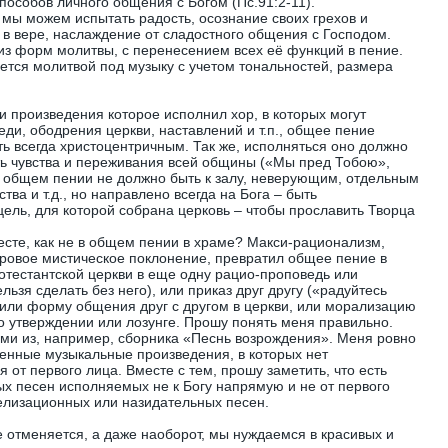
способов личного общения с Богом (Пс.91:2-11).
мы можем испытать радость, осознание своих грехов и
 в вере, наслаждение от сладостного общения с Господом.
з форм молитвы, с перенесением всех её функций в пение.
ется молитвой под музыку с учетом тональностей, размера
и произведения которое исполнил хор, в которых могут
ди, ободрения церкви, наставлений и т.п., общее пение
ь всегда христоцентричным. Так же, исполняться оно должно
ть чувства и переживания всей общины («Мы пред Тобою»,
 общем пении не должно быть к залу, неверующим, отдельным
а и т.д., но направлено всегда на Бога – быть
цель, для которой собрана церковь – чтобы прославить Творца
месте, как не в общем пении в храме? Макси-рационализм,
ровое мистическое поклонение, превратил общее пение в
отестантской церкви в еще одну рацио-проповедь или
ельзя сделать без него), или приказ друг другу («радуйтесь
, или форму общения друг с другом в церкви, или морализацию
о утверждении или лозунге. Прошу понять меня правильно.
ми из, например, сборника «Песнь возрождения». Меня ровно
менные музыкальные произведения, в которых нет
 от первого лица. Вместе с тем, прошу заметить, что есть
ых песен исполняемых не к Богу напрямую и не от первого
елизационных или назидательных песен.
е отменяется, а даже наоборот, мы нуждаемся в красивых и