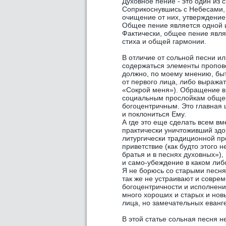
Духовное пение - это один из 
Соприкоснувшись с Небесами, 
очищение от них, утверждение
Общее пение является одной и
Фактически, общее пение явля
стиха и общей гармонии.
В отличие от сольной песни ил
содержаться элементы пропове
должно, по моему мнению, быт
от первого лица, либо выража
«Сокрой меня»). Обращение в
социальным прослойкам обществ
богоцентричным. Это главная 
и поклониться Ему.
А где это еще сделать всем в
практически уничтоживший здо
литургически традиционной пр
приветствие (как будто этого н
братья и в песнях духовных»)
и само-убеждение в каком либ
Я не борюсь со старыми песня
так же не устраивают и совре
богоцентричности и исполнения
много хороших и старых и нов
лица, но замечательных еванг
В этой статье сольная песня н