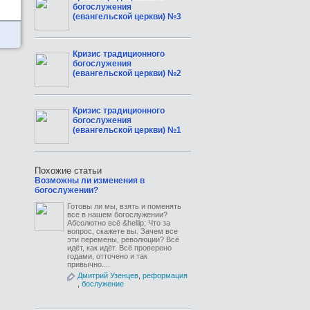
богослужения
(евангельской церкви) №3
Кризис традиционного
богослужения
(евангельской церкви) №2
Кризис традиционного
богослужения
(евангельской церкви) №1
Похожие статьи
Возможны ли изменения в
богослужении?
Готовы ли мы, взять и поменять
все в нашем богослужении?
Абсолютно всё &hellip; Что за
вопрос, скажете вы. Зачем все
эти перемены, революции? Всё
идёт, как идёт. Всё проверено
годами, отточено и так
привычно....
Дмитрий Узенцев
,
реформация
,
бослужение