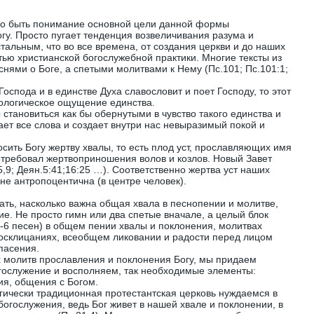
но быть понимание основной цели данной формы
гу. Просто пугает тенденция возвеличивания разума и
тальным, что во все времена, от создания церкви и до наших
ью христианской богослужебной практики. Многие тексты из
нями о Боге, а спетыми молитвами к Нему (Пс.101; Пс.101:1;
Господа и в единстве Духа славословит и поет Господу, то этот
хологическое ощущение единства.
становиться как бы обернутыми в чувство такого единства и
ает все слова и создает внутри нас невыразимый покой и
сить Богу жертву хвалы, то есть плод уст, прославляющих имя
т требовал жертвоприношения волов и козлов. Новый Завет
5,9; Деян.5:41;16:25 …). Соответственно жертва уст наших
не антропоцентична (в центре человек).
ать, насколько важна общая хвала в песнопении и молитве,
ие. Не просто гимн или два спетые вначале, а целый блок
4-6 песен) в общем пении хвалы и поклонения, молитвах
осклицаниях, всеобщем ликовании и радости перед лицом
пасения.
 молитв прославления и поклонения Богу, мы придаем
гослужение и восполняем, так необходимые элементы:
ия, общения с Богом.
гически традиционная протестантская церковь нуждаемся в
огослужения, ведь Бог живет в нашей хвале и поклонении, в