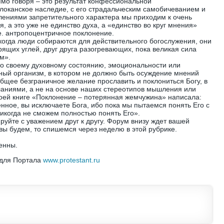
ямо говоря – это результат конфессиональной
олоканское наследие, с его страдальческим самобичеванием и
лениями запретительного характера мы приходим к очень
, а это уже не единство духа, а «единство во круг мнения»
.е. антропоцентричное поклонение.
«когда люди собираются для действительного богослужения, они
рящих углей, друг друга разогревающих, пока великая сила
м».
по своему духовному состоянию, эмоциональности или
ный организм, в котором не должно быть осуждение мнений
общее безграничное желание прославить и поклониться Богу, в
еланиями, а не на основе наших стереотипов мышления или
своей книге «Поклонение – потерянная жемчужина» написала:
нное, вы исключаете Бога, ибо пока мы пытаемся понять Его с
икогда не сможем полностью понять Его».
руйте с уважением друг к другу. Форум внизу ждет вашей
ивы будем, то спишемся через неделю в этой рубрике.
енны.
 для Портала
www.protestant.ru