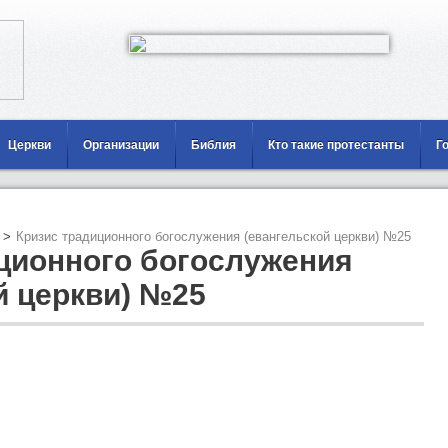
Церкви
Организации
Библия
Кто такие протестанты
Г
>
Кризис традиционного богослужения (евангельской церкви) №25
ционного богослужения
й церкви) №25