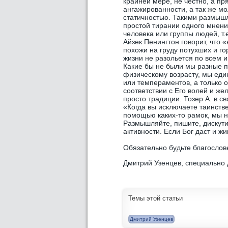
крайней мере, не честно, а пр
ангажированности, а так же м
статичностью. Такими размыш
простой тирании одного мнения
человека или группы людей, т
Айзек Пенингтон говорит, что 
похожи на груду потухших и го
жизни не разольется по всем и
Какие бы не были мы разные 
физическому возрасту, мы еди
или темпераментов, а только 
соответствии с Его волей и ж
просто традиции. Тозер А. в 
«Когда вы исключаете таинстве
помощью каких-то рамок, мы н
Размышляйте, пишите, дискути
активности. Если Бог даст и ж
Обязательно будьте благослов
Дмитрий Узенцев, специально
Темы этой статьи
Дмитрий Узенцев