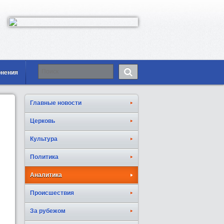
онения
Главные новости
Церковь
Культура
Политика
Аналитика
Происшествия
За рубежом