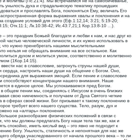
е и молитвы (Пс.21:4). Мы встречаемся не на самобичеванье,
вать унылость духа и страдальческую тематику прошедших
адоваться и прославлять Бога, поклоняться Ему, величать Его
распространенная форма выражения хвалы и поклонения и на
а создание условий для этого (Еф.1:12,14; 3:21; 5:19-20;
:15; Отк.11:1; Лк.10:38-42; Ис.43:7,21;1 Кор.13:8-10 …).
– это праздник Божьей благодати и любви к нам, и нас друг ко
ной частью человеческой личности, и их нужно использовать в
т, что нужно пренебрегать нашими мыслительными
 что нельзя не обращать внимание на все остальное. Как
олиться духом и молиться умом, соответственно и молитвенно
мом (1Кор.14:15).
 ввести нас в славословие, затронуть струны нашей души,
 сердца, настроить наши души на общение с Богом. Оно,
посредника для выражения эмоций. Если пение и славословие
ни способствуют концентрации нашего внимания. Наше
ется в единое целое. Мы успокаиваемся пред Богом.
 в общем пении мы, соединяясь с Иисусом в очень близких
вая свою никчемность и получаем от Духа Святого четкие
а в сферах своей жизни. Бог призывает к такому поклонению в
орое требует всего нашего существа. Тело, разум, дух и
ложено на «алтарь» поклонения.
большое разнообразие физических положений в связи с
м, что мы должны предлагать Богу наши тела так же, как и
ть спокойно, иметь кислый вид – это явно не подходит к
ению Богу. Унылость, статичность и непонятная для нас же
его обряда унаследованного от начала прошлого века – то ли