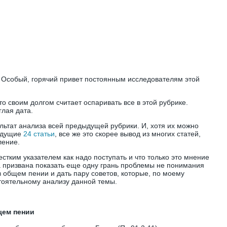
. Особый, горячий привет постоянным исследователям этой
то своим долгом считает оспаривать все в этой рубрике.
глая дата.
ультат анализа всей предыдущей рубрики. И, хотя их можно
дыдущие
24 статьи
, все же это скорее вывод из многих статей,
ление.
естким указателем как надо поступать и что только это мнение
 призвана показать еще одну грань проблемы не понимания
в общем пении и дать пару советов, которые, по моему
тоятельному анализу данной темы.
щем пении