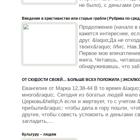
не было), с деньгами (и
Введение в христианство или старые грабли | Рубрика по сре
Продолжение (начало в 
кажется интереснее, есл
друг. &laquo;Да не отходи
твоих&raquo; /Иис. Нав.1
Первое мое впечатление
книга. Читаешь, читаешь
обнаруживаешь, что забы
ОТ СКУДОСТИ СВОЕЙ… БОЛЬШЕ ВСЕХ ПОЛОЖИЛА | ЭКСКЛЮ
Евангелие от Марка 12,38-44 В то время &laquo
много&raquo;. Сегодня из богатых людей мало 
Церковь&hellip;А если и жертвует, то с учетом 
прибыли&raquo;: чтобы дела в гору пошли, чт
другие, чтобы совесть успокоить и деньгами с
загладить,...
Культуру – людям