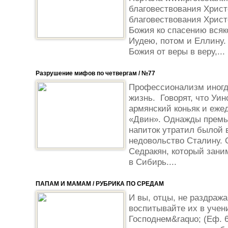
благовествования Христ
благовествования Христ
Божия ко спасению вся
Иудею, потом и Еллину.
Божия от веры в веру,...
Разрушение мифов по четвергам / №77
Профессионализм иногд
жизнь. Говорят, что Уи
армянский коньяк и еже
«Двин». Однажды премь
напиток утратил былой 
недовольство Сталину. 
Седракян, который зани
в Сибирь....
ПАПАМ И МАМАМ / РУБРИКА ПО СРЕДАМ
И вы, отцы, не раздража
воспитывайте их в учен
Господнем&raquo; (Еф. 6