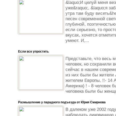
&laquo;И целуй меня вез
уже&raquo;, &laquo;я за
утра там буду висеть&he
песен современной свет
глубиной, поэтичностью
если серьезно, то прост
вкусах, хочется отметит
умеют. И,...
Если все упростить
Представьте, что весь 
человек, но сохранили 
сейчас в нашем совреме
из них были бы жители А
жителем Европы, !!- 14
Америка) ! - 8 человек б
человека были бы женщи
Размышление у парадного подъезда от Юрия Смирнова
В далеком уже 2002 год
наблюдать диковинную 