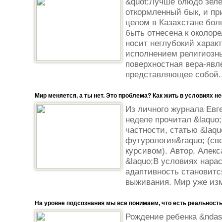
&quot;Лучше блюдо зеле
откормленный бык, и пр
целом в Казахстане бол
быть отнесена к околоре
носит неглубокий харак
исполнением религиозн
поверхностная вера-явл
представляющее собой..
Мир меняется, а ты нет. Это проблема? Как жить в условиях 
Из личного журнала Ев
неделе прочитал &laquo
частности, статью &laq
футурология&raquo; (с
курсивом). Автор, Алекс
&laquo;В условиях нара
адаптивность становитс
выживания. Мир уже изм
На уровне подсознания мы все понимаем, что есть реальность
Рождение ребенка &ndas