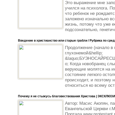
Это выражение мне запо
учился на психолога. По
что ребенок не рождаетс
заложено изначально все
жизнь, потому что уже е
подсознательно, генетич
Введение в христианство или старые грабли / Рубрика по сре
Продолжение (начало в 
глухонемой&hellip;
&laquo;БУЭНОСАЙРЕС
o; Когда новобранец слы
верующие молятся на ин
состояние легкого остол
происходит, и поэтому 
относиться ко всему ост
Почему я не стыжусь благовествования Христова | ЭКСКЛЮЗ
Автор: Масис Акопян, п
Евангельской Церкви г.
Портала www.protestant