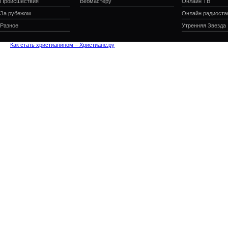
Происшествия
Вебмастеру
Онлайн ТВ
За рубежом
Онлайн радиоста
Разное
Утренняя Звезда
Как стать христианином – Христиане.ру