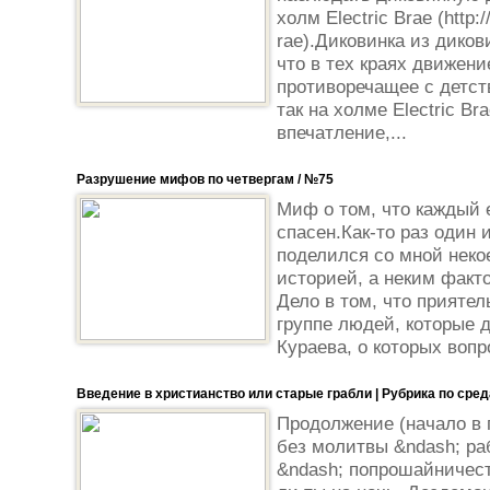
холм Electric Brae (http:/
rae).Диковинка из диков
что в тех краях движени
противоречащее с детст
так на холме Electric Br
впечатление,...
Разрушение мифов по четвергам / №75
Миф о том, что каждый 
спасен.Как-то раз один
поделился со мной неко
историей, а неким факт
Дело в том, что прияте
группе людей, которые 
Кураева, о которых вопр
Введение в христианство или старые грабли | Рубрика по сре
Продолжение (начало в 
без молитвы &ndash; ра
&ndash; попрошайничес