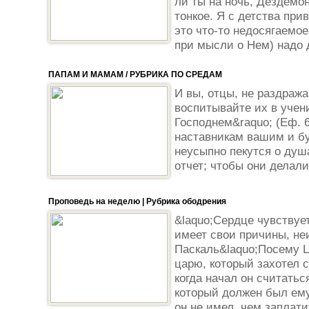
ли ты на ночь, Дездемон
тонкое. Я с детства при
это что-то недосягаемо
при мысли о Нем) надо 
ПАПАМ И МАМАМ / РУБРИКА ПО СРЕДАМ
И вы, отцы, не раздража
воспитывайте их в учен
Господнем&raquo; (Еф. 6
наставникам вашим и бу
неусыпно пекутся о душ
отчет; чтобы они делали 
Проповедь на неделю | Рубрика ободрения
&laquo;Сердце чувствует
имеет свои причины, не
Паскаль&laquo;Посему 
царю, который захотел 
когда начал он считатьс
который должен был ему
он не имел, чем заплати