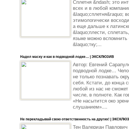
Сплетня &ndash; это ин
всех и в любой компании
&laquo;сплетня&raquo; в
этимологически восходит
а еще дальше к латинско
&laquo;плести, сплетать
языке можно вспомнить 
&laquo;тку;...
Надел маску и как в подводной лодке… | ЭКСКЛЮЗИВ
Автор: Евгений Сарапуло
подводной лодке… Челов
не только познавать ок
себя. Кстати, до конца 
любой из нас не сможет 
числе, в полноте. Как 
«Не насытится око зрен
слушанием»....
Не перекладывай свою ответственность на других! | ЭКСКЛЮ
Тен Валериан Павлович