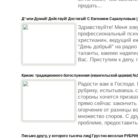
продать...
Д³ или Думай! Действуй! Достигай! С Евгением Сарапуловым |
Здравствуйте! Меня зов
профессиональный псих
христианин, ведущий е
"День добрый" на радио
таланты, какими наделил
Вас. Приступим к делу, п
Кризис традиционного богослужения (евангельской церкви) №
Радости вам в Господе.
рубрику, испытываешь 
стороны хочется призват
прямо сейчас закончить 
огорчение от разницы в
множество споров. С дру
проблеме, предоставить
Письмо другу, у которого тысяча лиц| Грустно-веселая РУБРИ