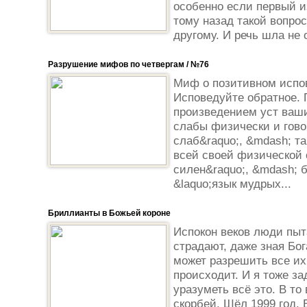
особенно если первый и
тому назад такой вопро
другому. И речь шла не 
Разрушение мифов по четвергам / №76
Миф о позитивном испо
Исповедуйте обратное. 
произведением уст ваш
слабы физически и гово
слаб&raquo;, &mdash; та
всей своей физической 
силен&raquo;, &mdash; 
&laquo;язык мудрых...
Бриллианты в Божьей короне
Испокон веков люди пыт
страдают, даже зная Бо
может разрешить все их
происходит. И я тоже за
уразуметь всё это. В то
скорбей. Шёл 1999 год.