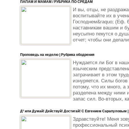
ПАПАМ И МАМАМ / РУБРИКА ПО СРЕДАМ
И вы, отцы, не раздража
воспитывайте их в учен
Господнем&raquo; (Еф. 6
наставникам вашим и бу
неусыпно пекутся о душ
отчет; чтобы они делали.
Проповедь на неделю | Рубрика ободрения
Нуждается ли Бог в на
языческим представлени
затрачивает в этом труд
изнуряется. Силы богов
потому, что их много, а
разделена между ними и
запас сил. Во-вторых, ка
Д³ или Думай! Действуй! Достигай! С Евгением Сарапуловым |
Здравствуйте! Меня зов
профессиональный псих