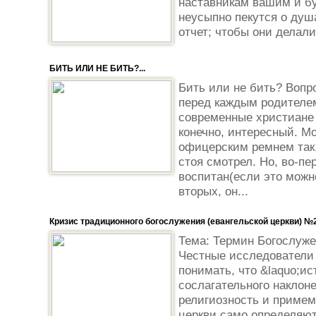
наставникам вашим и бу
неусыпно пекутся о душ
отчет; чтобы они делали 
БИТЬ ИЛИ НЕ БИТЬ?...
Бить или не бить? Вопр
перед каждым родителем
современные христиане 
конечно, интересный. М
офицерским ремнем так,
стоя смотрел. Но, во-пе
воспитан(если это можно
вторых, он...
Кризис традиционного богослужения (евангельской церкви) №
Тема: Термин Богослуже
Честные исследователи
понимать, что &laquo;ис
сослагательного наклон
религиозность и примем
церкви само определяют