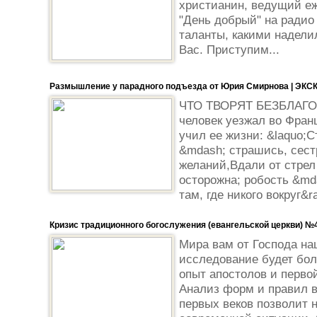
христианин, ведущий е
"День добрый" на радио
таланты, какими наделил
Вас. Приступим...
Размышление у парадного подъезда от Юрия Смирнова | ЭК
ЧТО ТВОРЯТ БЕЗБЛАГ
человек уезжал во Фран
учил ее жизни: &laquo;С
&mdash; страшись, сест
желаний,Вдали от стрел 
осторожна; робость &md
там, где никого вокруг&r
Кризис традиционного богослужения (евангельской церкви) №
Мира вам от Господа на
исследование будет бол
опыт апостолов и первой
Анализ форм и правил в
первых веков позволит 