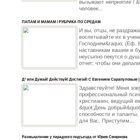
вызывают неприятие / &
человек...
ПАПАМ И МАМАМ / РУБРИКА ПО СРЕДАМ
И вы, отцы, не раздража
воспитывайте их в учен
Господнем&raquo; (Еф. 6
наставникам вашим и бу
неусыпно пекутся о душ
отчет; чтобы они делали 
Д³ или Думай! Действуй! Достигай! С Евгением Сарапуловым |
Здравствуйте! Меня зов
профессиональный псих
христианин, ведущий е
&quot;День добрый&quot
способности и таланты, 
для Вас. Приступим...
Размышление у парадного подъезда от Юрия Смирнова