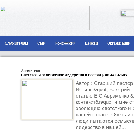
Служителям
СМИ
Конфессии
Церкви
Организации
Аналитика
Светское и религиозное лидерство в России | ЭКСКЛЮЗИВ
Автор : Старший пастор
Истины&quot; Валерий 
статью Е.С.Авраменко &
контекст&raquo; и мне с
эволюцию светсткого и 
нашей стране. Очень инт
люди пытаются осмыслит
лидерство в нашей...