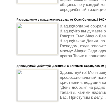
общины, но у каждой ко
определённый традицион
Размышление у парадного подъезда от Юрия Смирнова | ЭК
&laquo;Когда же собрал
&laquo;Что вы думаете 
Говорят Ему: &laquo;Дав
&laquo;Как же Давид, по
Господом, когда говорит
моему: &laquo;Седи оде
врагов Твоих в подножие
Д³ или Думай! Действуй! Достигай! С Евгением Сарапуловым |
Здравствуйте! Меня зов
профессиональный псих
христианин, ведущий е
"День добрый" на радио
таланты, какими наделил
Вас. Приступим к делу,..