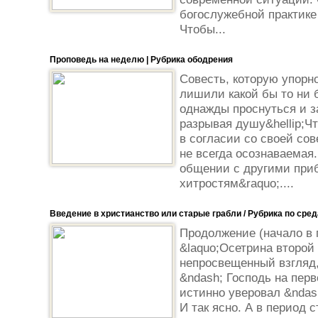
богослужебной практике
Чтобы...
Проповедь на неделю | Рубрика ободрения
Совесть, которую упорно
лишили какой бы то ни 
однажды проснуться и з
разрывая душу&hellip;Ч
в согласии со своей со
не всегда осознаваемая
общении с другими приб
хитростям&raquo;....
Введение в христианство или старые грабли / Рубрика по сре
Продолжение (начало в 
&laquo;Осетрина второй
непросвещенный взгляд,
&ndash; Господь на пер
истинно уверовал &ndas
И так ясно. А в период 