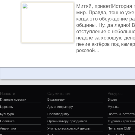
Митяй, привет!История п
мир. Правда, тошно уже 
когда это обсуждение р
общины. Ну, да ладно! 
отступление с небольш
неделе за хорошую дене
пение актёров под камер
роковой...
Новости
Служителям
Ресурсы
Главные новости
Бухгалтеру
Видео
Церковь
Администратору
Музыка
Культура
Проповеднику
Газета «Протеста
Политика
Организатору праздников
Журнал «Христиа
Аналитика
Учителю воскресной школы
Печатные СМИ