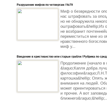
Разрушение мифов по четвергам / №79
Миф о безвредности оп
нас штрафовать за опозд
но не обнаружила никого
оштрафовать&hellip;Из 
не возбранит почтенней
переместиться мне из об
нравственного богослов
миф у...
Введение в христианство или старые грабли / Рубрика по сре
Продолжение (начало в 
&laquo;Капля добра луч
философии&raquo;Л.Н.Т
картошка&hellip; Опять 
внимания на людей. Об
может ориентироваться 
и прочее. А вот заповед
ближнего&raquo;&hellip;..